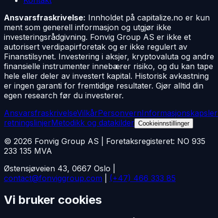
Ansvarsfraskrivelse:
Innholdet på capitalize.no er kun
ment som generell informasjon og utgjør ikke
investeringsrådgivning. Fonvig Group AS er ikke et
autorisert verdipapirforetak og er ikke regulert av
Finanstilsynet. Investering i aksjer, kryptovaluta og andre
finansielle instrumenter innebærer risiko, og du kan tape
hele eller deler av investert kapital. Historisk avkastning
er ingen garanti for fremtidige resultater. Gjør alltid din
egen research før du investerer.
Ansvarsfraskrivelse
Vilkår
Personvern
Informasjonskapsler
retningslinjer
Metodikk og datakilder
Cookieinnstillinger
©
2026
Fonvig Group AS | Foretaksregisteret: NO 935
233 135 MVA
Østensjøveien 43, 0667 Oslo |
contact@fonviggroup.com
|
(+47) 466 333 85
Vi bruker cookies