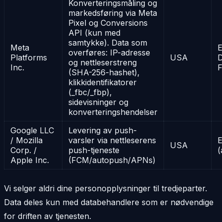
Konverteringsmåling og
markedsføring via Meta
Pixel og Conversions
API (kun med
samtykke). Data som
Meta
E
overføres: IP-adresse
Platforms
USA
D
og nettleserstreng
Inc.
(SHA-256-hashet),
klikkidentifikatorer
(_fbc/_fbp),
sidevisninger og
konverteringshendelser
Google LLC
Levering av push-
/ Mozilla
varsler via nettleserens
E
USA
Corp. /
push-tjeneste
(
Apple Inc.
(FCM/autopush/APNs)
Vi selger aldri dine personopplysninger til tredjeparter.
Data deles kun med databehandlere som er nødvendige
for driften av tjenesten.