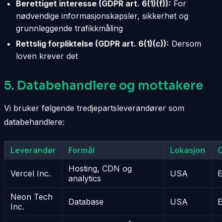
Berettiget interesse (GDPR art. 6(1)(f)):
For
nødvendige informasjonskapsler, sikkerhet og
grunnleggende trafikkmåling
Rettslig forpliktelse (GDPR art. 6(1)(c)):
Dersom
loven krever det
5. Databehandlere og mottakere
Vi bruker følgende tredjepartsleverandører som
databehandlere:
Leverandør
Formål
Lokasjon
O
Hosting, CDN og
Vercel Inc.
USA
analytics
Neon Tech
Database
USA
Inc.